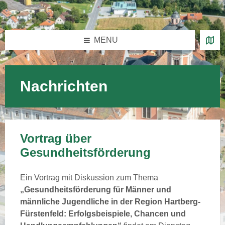
Skip
Skip
Skip
Skip
to
to
to
to
content
left
right
footer
sidebar
sidebar
MENU
Nachrichten
Vortrag über
Gesundheitsförderung
Ein Vortrag mit Diskussion zum Thema
„Gesundheitsförderung für Männer und
männliche Jugendliche in der Region Hartberg-
Fürstenfeld:
Erfolgsbeispiele, Chancen und