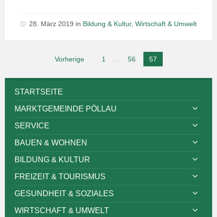
28. März 2019
in
Bildung & Kultur
,
Wirtschaft & Umwelt
Seitennummerierung
Vorherige
1
…
56
57
der
Beiträge
STARTSEITE
MARKTGEMEINDE PÖLLAU
SERVICE
BAUEN & WOHNEN
BILDUNG & KULTUR
FREIZEIT & TOURISMUS
GESUNDHEIT & SOZIALES
WIRTSCHAFT & UMWELT