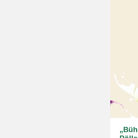
„Bühn