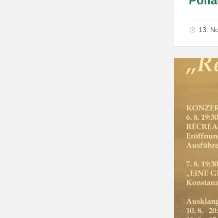
Pöll
13. N