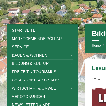
Skip
Skip
Skip
Skip
to
to
to
to
content
left
right
footer
sidebar
sidebar
STARTSEITE
Bild
MARKTGEMEINDE PÖLLAU
Home
/
SERVICE
BAUEN & WOHNEN
BILDUNG & KULTUR
Lesu
FREIZEIT & TOURISMUS
17. Apri
GESUNDHEIT & SOZIALES
WIRTSCHAFT & UMWELT
VERORDNUNGEN
NEWSLETTER & APP