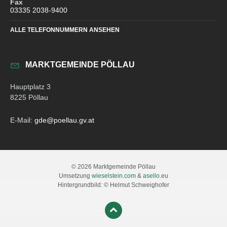
Fax
03335 2038-9400
ALLE TELEFONNUMMERN ANSEHEN
MARKTGEMEINDE PÖLLAU
Hauptplatz 3
8225 Pöllau
E-Mail:
gde@poellau.gv.at
© 2026 Marktgemeinde Pöllau
Umsetzung
wieselstein.com
&
asello.eu
Hintergrundbild: © Helmut Schweighofer