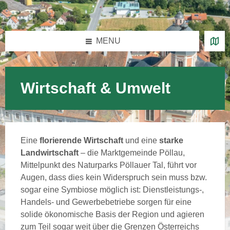
Skip
Skip
Skip
Skip
to
to
to
to
content
left
right
footer
sidebar
sidebar
MENU
Wirtschaft & Umwelt
Eine
florierende Wirtschaft
und eine
starke
Landwirtschaft
– die Marktgemeinde Pöllau,
Mittelpunkt des Naturparks Pöllauer Tal, führt vor
Augen, dass dies kein Widerspruch sein muss bzw.
sogar eine Symbiose möglich ist: Dienstleistungs-,
Handels- und Gewerbebetriebe sorgen für eine
solide ökonomische Basis der Region und agieren
zum Teil sogar weit über die Grenzen Österreichs