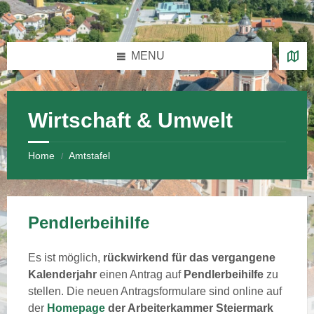
Skip
Skip
Skip
Skip
to
to
to
to
content
left
right
footer
sidebar
sidebar
MENU
Wirtschaft & Umwelt
Home
Amtstafel
/
Pendlerbeihilfe
Es ist möglich,
rückwirkend für das vergangene
Kalenderjahr
einen Antrag auf
Pendlerbeihilfe
zu
stellen. Die neuen Antragsformulare sind online auf
der
Homepage
der Arbeiterkammer Steiermark