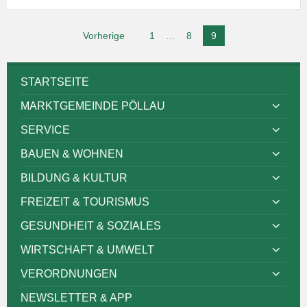
Seitennummerierung
Vorherige
1
…
8
9
der
Beiträge
STARTSEITE
MARKTGEMEINDE PÖLLAU
SERVICE
BAUEN & WOHNEN
BILDUNG & KULTUR
FREIZEIT & TOURISMUS
GESUNDHEIT & SOZIALES
WIRTSCHAFT & UMWELT
VERORDNUNGEN
NEWSLETTER & APP