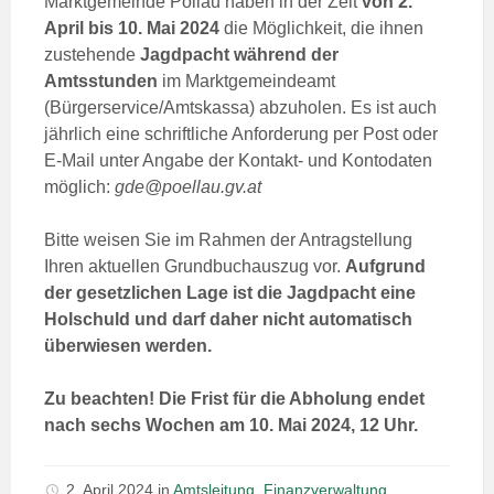
Marktgemeinde Pöllau haben in der Zeit
von 2.
April bis 10. Mai 2024
die Möglichkeit, die ihnen
zustehende
Jagdpacht
während der
Amtsstunden
im Marktgemeindeamt
(Bürgerservice/Amtskassa) abzuholen. Es ist auch
jährlich eine schriftliche Anforderung per Post oder
E-Mail unter Angabe der Kontakt- und Kontodaten
möglich:
gde@poellau.gv.at
Bitte weisen Sie im Rahmen der Antragstellung
Ihren aktuellen Grundbuchauszug vor.
Aufgrund
der gesetzlichen Lage ist die Jagdpacht eine
Holschuld und darf daher nicht automatisch
überwiesen werden.
Zu beachten! Die Frist für die Abholung endet
nach sechs Wochen am 10. Mai 2024, 12 Uhr.
2. April 2024
in
Amtsleitung
,
Finanzverwaltung
,