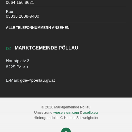
0664 156 8621
Fax
03335 2038-9400
ALLE TELEFONNUMMERN ANSEHEN
MARKTGEMEINDE PÖLLAU
Hauptplatz 3
8225 Pöllau
E-Mail:
gde@poellau.gv.at
© 2026 Marktgemeinde Pöllau
Umsetzung
wieselstein.com
&
asello.eu
Hintergrundbild: © Helmut Schweighofer