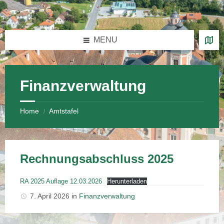
Skip
Skip
Skip
Skip
to
to
to
to
content
left
right
footer
sidebar
sidebar
MENU
Finanzverwaltung
Home
Amtstafel
/
Rechnungsabschluss 2025
RA 2025 Auflage 12.03.2026
Herunterladen
7. April 2026
in
Finanzverwaltung