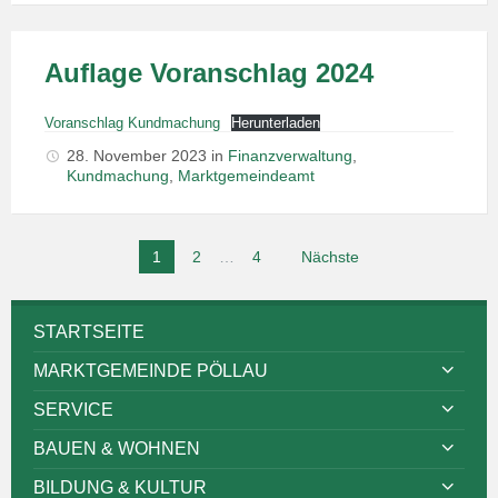
Auflage Voranschlag 2024
Voranschlag Kundmachung
Herunterladen
28. November 2023
in
Finanzverwaltung
,
Kundmachung
,
Marktgemeindeamt
Seitennummerierung
1
2
…
4
Nächste
der
Beiträge
STARTSEITE
MARKTGEMEINDE PÖLLAU
SERVICE
BAUEN & WOHNEN
BILDUNG & KULTUR