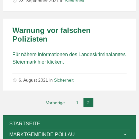
23. September 2021
in
Sicherheit
Warnung vor falschen
Polizisten
Für nähere Informationen des Landeskriminalamtes
Steiermark hier klicken.
6. August 2021
in
Sicherheit
Seitennummerierung
Vorherige
1
2
der
Beiträge
STARTSEITE
MARKTGEMEINDE PÖLLAU