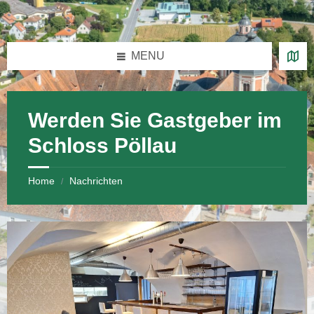
Skip
Skip
Skip
Skip
to
to
to
to
content
left
right
footer
sidebar
sidebar
MENU
Werden Sie Gastgeber im
Schloss Pöllau
Home
Nachrichten
/