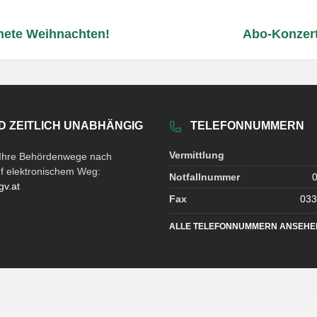
ete Weihnachten!
Abo-Konzer
D ZEITLICH UNABHÄNGIG
TELEFONNUMMERN
Vermittlung
e Ihre Behördenwege nach
uf elektronischem Weg:
Notfallnummer
gv.at
Fax
033
ALLE TELEFONNUMMERN ANSEHE