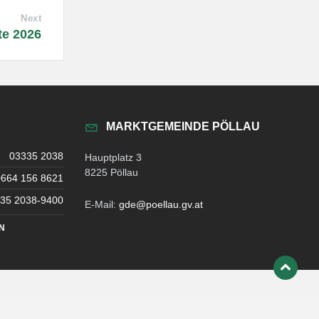
Next
te 2026
MARKTGEMEINDE PÖLLAU
03335 2038
Hauptplatz 3
8225 Pöllau
0664 156 8621
35 2038-9400
E-Mail:
gde@poellau.gv.at
N