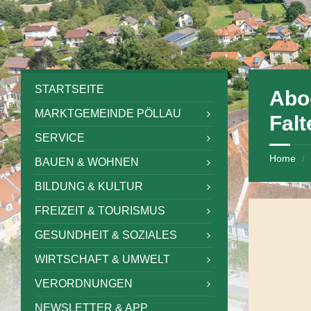
Skip
Skip
Skip
Skip
to
to
to
to
content
left
right
footer
sidebar
sidebar
STARTSEITE
Abo
MARKTGEMEINDE PÖLLAU
Falt
SERVICE
Home
/
BAUEN & WOHNEN
BILDUNG & KULTUR
FREIZEIT & TOURISMUS
GESUNDHEIT & SOZIALES
WIRTSCHAFT & UMWELT
VERORDNUNGEN
NEWSLETTER & APP